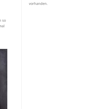
vorhanden.
n so
mal