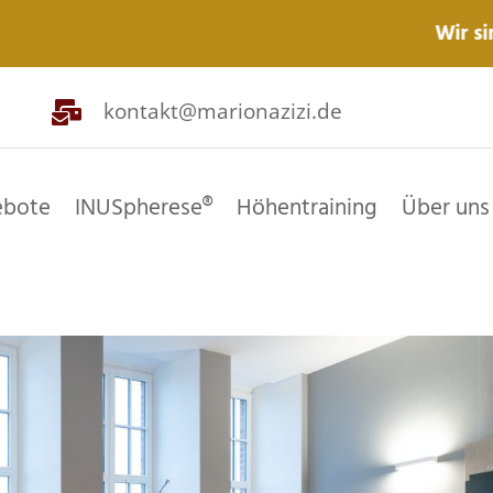
Wir sind auch ein
kontakt@marionazizi.de

bote
INUSpherese®
Höhentraining
Über uns