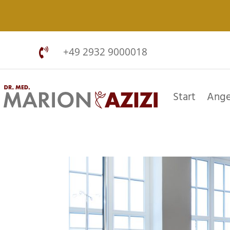
+49 2932 9000018

Start
Ange